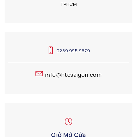
TPHCM
0289.995.9679
info@htcsaigon.com
Giờ Mở Cửa