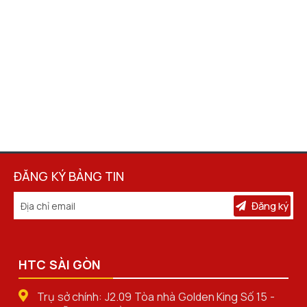
ĐĂNG KÝ BẢNG TIN
Đăng ký
HTC SÀI GÒN
Trụ sở chính: J2.09 Tòa nhà Golden King Số 15 -